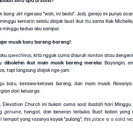
jadian seru apa di sana?"
in bang Jet ngerasa "wah, ini beda". Jadi, gereja ini punya acara
 minggu kemarin selalu diajak buat ikut itu sama Kak Michelle,
s minggu kedua aku sampai.
ajar musik baru bareng-bareng!
aku 
speechless
, kita nggak cuma disuruh nonton atau dengeri
ly
dibolehin ikut main musik bareng mereka
. Bayangin, an
pa, tapi langsung diajak nge-jam.
agu baru, ketawa-ketawa bareng, dan main musik. Rasanya 
agian dari keluarga.
, Elevation Church ini bukan cuma soal ibadah hari Minggu. I
g 
genuine
, hangat, dan beneran terbuka. Buat kalian yang m
i tempat yang rasanya kayak "pulang", 
this place is a solid 