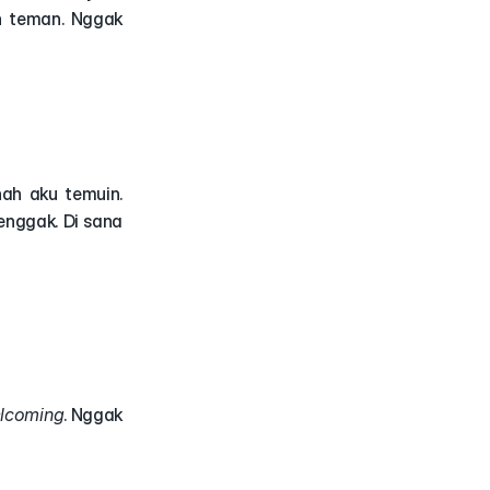
. Rasanya intim banget, kayak lagi kumpul di rumah teman. Nggak 
ah aku temuin. 
enggak. Di sana 
lcoming
. Nggak 