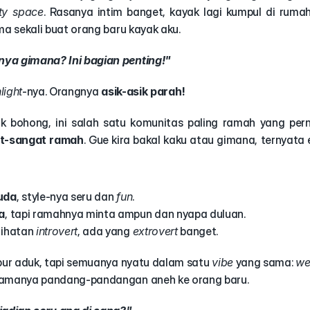
ty space
ma sekali buat orang baru kayak aku.
ya gimana? Ini bagian penting!"
light
-nya. Orangnya 
asik-asik parah!
 bohong, ini salah satu komunitas paling ramah yang pern
t-sangat ramah
. Gue kira bakal kaku atau gimana, ternyata 
uda
, style-nya seru dan 
fun
.
a
, tapi ramahnya minta ampun dan nyapa duluan.
ihatan 
introvert
, ada yang 
extrovert
 banget.
r aduk, tapi semuanya nyatu dalam satu 
vibe
 yang sama: 
we
namanya pandang-pandangan aneh ke orang baru.