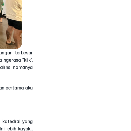
angan terbesar 
ngerasa "klik". 
Nah, beberapa waktu lalu, aku diajak Kak Michelle ke gereja kecil di Cairns namanya 
an pertama aku 
a katedral yang 
megah dan bikin keder, bukan juga gereja Pentakosta yang hingar bingar. Ini lebih kayak... 