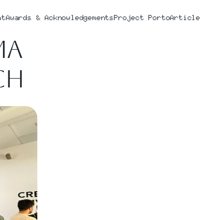
nt
Awards & Acknowledgements
Project Porto
A
rticle
a 
ch