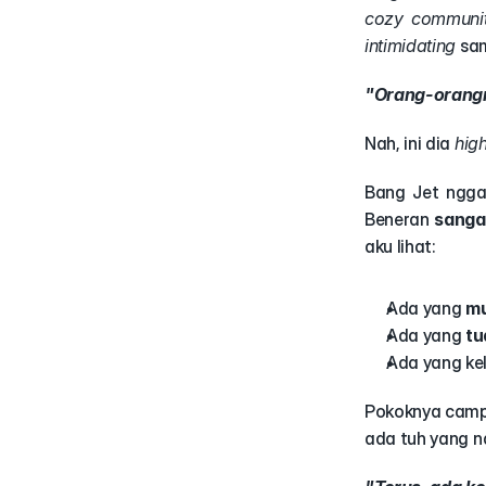
cozy communi
intimidating
 sa
"Orang-orangn
Nah, ini dia 
high
Bang Jet nggak
Beneran 
sanga
aku lihat:
Ada yang 
m
Ada yang 
tu
Ada yang kel
Pokoknya campu
ada tuh yang 