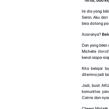
"Terus, ada ke
Ini dia yang bik
Senin. Aku dari
bisa datang pa
Acaranya? 
Bel
Dan yang bikin 
Michelle 
literal
kenal siapa-sia
Kita belajar l
diterima jadi b
Jadi, buat AKU
komunitas yan
Cairns dan nyar
Cheers Mate🍻