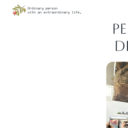
Ordinary person
with an extraordinary life.
P
d