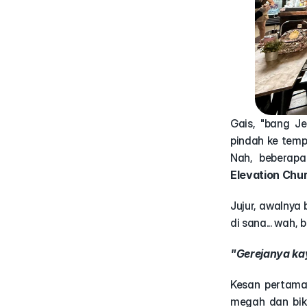
Gais, "bang Je
pindah ke tempa
Elevation Chu
Jujur, awalnya 
di sana... wah,
"Gerejanya ka
Kesan pertama