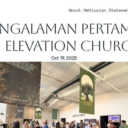
About Me
Mission Stateme
engalaman Pertam
i Elevation Chur
Oct 19, 2025