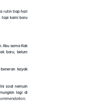
 rutin tiap hari 
 tapi kami baru 
n. Aku sama Kak 
ak baru, belum 
beneran kayak 
ni soal nemuin 
ungkin lagi di 
recommendation.